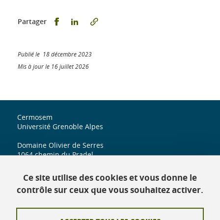
Partager sur Facebook
Partager sur LinkedIn
Partager
Publié le 18 décembre 2023
Mis à jour le 16 juillet 2026
Cermosem
Université Grenoble Alpes
Domaine Olivier de Serres
1064 chemin du Pradel
07170 Mirabel
Ce site utilise des cookies et vous donne le
iuga.cermosem@univ-grenoble-alpes.fr
contrôle sur ceux que vous souhaitez activer.