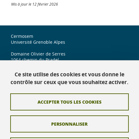
Mis à jour le 12 février 2026
Cermosem
Université Grenoble Alpes
Domaine Olivier de Serres
1064 chemin du Pradel
07170 Mirabel
Ce site utilise des cookies et vous donne le
iuga.cermosem@univ-grenoble-alpes.fr
contrôle sur ceux que vous souhaitez activer.
ACCEPTER TOUS LES COOKIES
Contact
Crédits
PERSONNALISER
Mentions légales