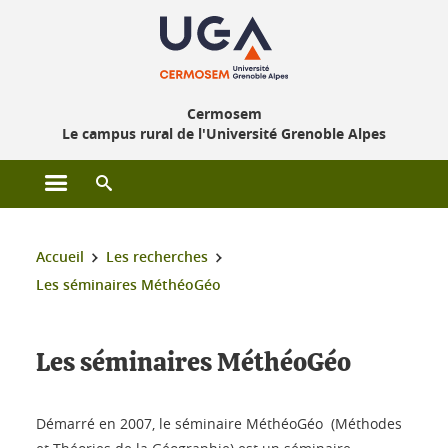
Gestion des cookies
Cermosem
Le campus rural de l'Université Grenoble Alpes
Ouvrir le menu principal
Ouvrir le moteur de recherche
Vous êtes ici :
Accueil
Les recherches
Les séminaires MéthéoGéo
Les séminaires MéthéoGéo
Démarré en 2007, le séminaire MéthéoGéo (Méthodes