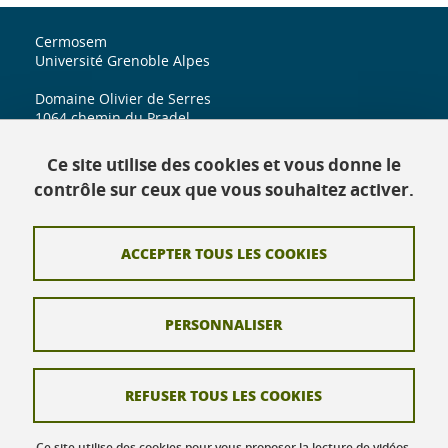
Cermosem
Université Grenoble Alpes
Domaine Olivier de Serres
1064 chemin du Pradel
07170 Mirabel
Ce site utilise des cookies et vous donne le
iuga.cermosem@univ-grenoble-alpes.fr
contrôle sur ceux que vous souhaitez activer.
ACCEPTER TOUS LES COOKIES
Contact
Crédits
PERSONNALISER
Mentions légales
Données personnelles
REFUSER TOUS LES COOKIES
Gestion des cookies
Ce site utilise des cookies pour vous proposer la lecture de vidéos,