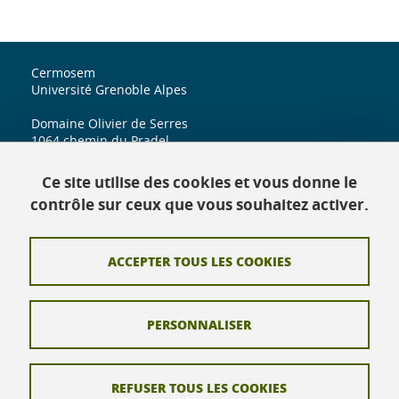
Cermosem
Université Grenoble Alpes
Domaine Olivier de Serres
1064 chemin du Pradel
07170 Mirabel
Ce site utilise des cookies et vous donne le
iuga.cermosem@univ-grenoble-alpes.fr
contrôle sur ceux que vous souhaitez activer.
ACCEPTER TOUS LES COOKIES
Contact
Crédits
PERSONNALISER
Mentions légales
Données personnelles
REFUSER TOUS LES COOKIES