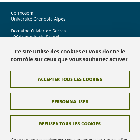
Cermosem
Université Grenoble Alpes
Domaine Olivier de Serres
1064 chemin du Pradel
07170 Mirabel
Ce site utilise des cookies et vous donne le
iuga.cermosem@univ-grenoble-alpes.fr
contrôle sur ceux que vous souhaitez activer.
ACCEPTER TOUS LES COOKIES
Contact
Crédits
PERSONNALISER
Mentions légales
Données personnelles
REFUSER TOUS LES COOKIES
Gestion des cookies
Ce site utilise des cookies pour vous proposer la lecture de vidéos,