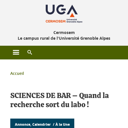
Gestion des cookies
Cermosem
Le campus rural de l'Université Grenoble Alpes
Ouvrir le menu principal
Ouvrir le moteur de recherche
Vous êtes ici :
Accueil
SCIENCES DE BAR – Quand la
recherche sort du labo !
Annonce, Calendrier
À la Une