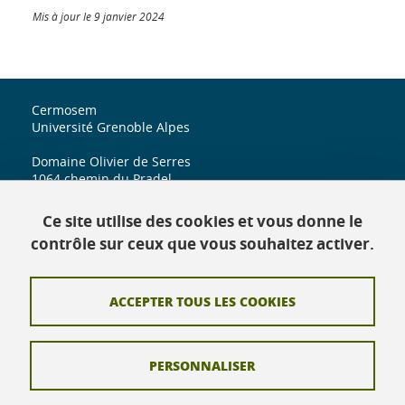
Mis à jour le 9 janvier 2024
Cermosem
Université Grenoble Alpes
Domaine Olivier de Serres
1064 chemin du Pradel
07170 Mirabel
Ce site utilise des cookies et vous donne le
iuga.cermosem@univ-grenoble-alpes.fr
contrôle sur ceux que vous souhaitez activer.
ACCEPTER TOUS LES COOKIES
Contact
Crédits
PERSONNALISER
Mentions légales