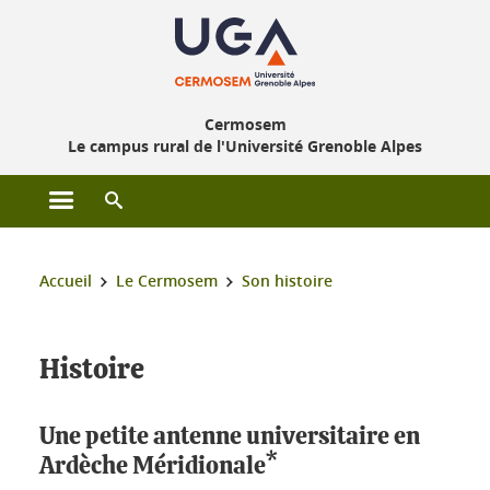
Gestion des cookies
Cermosem
Le campus rural de l'Université Grenoble Alpes
Ouvrir le menu principal
Ouvrir le moteur de recherche
Vous êtes ici :
Accueil
Le Cermosem
Son histoire
Histoire
Une petite antenne universitaire en
Ardèche Méridionale*