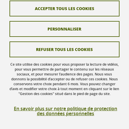
ACCEPTER TOUS LES COOKIES
Contact
Crédits
PERSONNALISER
Mentions légales
Données personnelles
REFUSER TOUS LES COOKIES
Gestion des cookies
Ce site utilise des cookies pour vous proposer la lecture de vidéos,
Accessibilité : non conforme
pour vous permettre de partager le contenu sur les réseaux
sociaux, et pour mesurer l’audience des pages. Nous vous
donnons la possibilité d’accepter ou de refuser ces cookies. Nous
Actualités
conservons votre choix pendant 6 mois. Vous pouvez changer
d’avis et modifier votre choix à tout moment en cliquant sur le lien
"Gestion des cookies" situé dans le pied de page du site.
En savoir plus sur notre politique de protection
des données personnelles