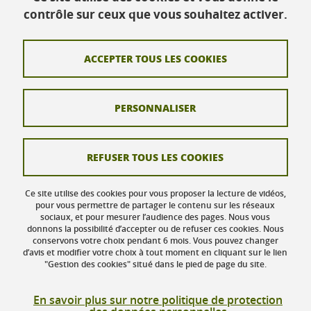
iuga.cermosem@univ-grenoble-alpes.fr
contrôle sur ceux que vous souhaitez activer.
ACCEPTER TOUS LES COOKIES
Contact
Crédits
PERSONNALISER
Mentions légales
Données personnelles
REFUSER TOUS LES COOKIES
Gestion des cookies
Ce site utilise des cookies pour vous proposer la lecture de vidéos,
Accessibilité : non conforme
pour vous permettre de partager le contenu sur les réseaux
sociaux, et pour mesurer l’audience des pages. Nous vous
donnons la possibilité d’accepter ou de refuser ces cookies. Nous
Actualités
conservons votre choix pendant 6 mois. Vous pouvez changer
d’avis et modifier votre choix à tout moment en cliquant sur le lien
"Gestion des cookies" situé dans le pied de page du site.
En savoir plus sur notre politique de protection