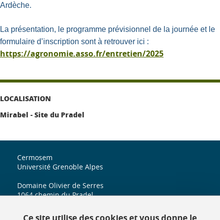
Ardèche
.
La
présentation
, le
programme prévisionnel
de la journée et le
formulaire d’inscription
sont à retrouver ici :
https://agronomie.asso.fr/entretien/2025
LOCALISATION
Mirabel - Site du Pradel
Cermosem
Université Grenoble Alpes
Domaine Olivier de Serres
1064 chemin du Pradel
07170 Mirabel
Ce site utilise des cookies et vous donne le